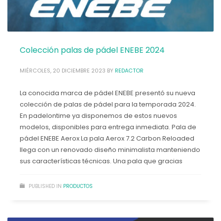
noviembre 2022
octubre 2022
septiembre 2022
agosto 2022
Colección palas de pádel ENEBE 2024
julio 2022
junio 2022
MIÉRCOLES, 20 DICIEMBRE 2023
BY
REDACTOR
mayo 2022
abril 2022
La conocida marca de pádel ENEBE presentó su nueva
marzo 2022
colección de palas de pádel para la temporada 2024.
febrero 2022
En padelontime ya disponemos de estos nuevos
enero 2022
modelos, disponibles para entrega inmediata. Pala de
diciembre 2021
pádel ENEBE Aerox La pala Aerox 7.2 Carbon Reloaded
noviembre 2021
llega con un renovado diseño minimalista manteniendo
Categorías
sus características técnicas. Una pala que gracias
Noticias
PUBLISHED IN
PRODUCTOS
Productos
Promociones
Rebajas