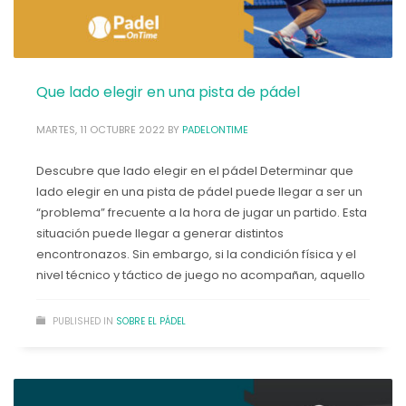
noviembre 2022
octubre 2022
septiembre 2022
agosto 2022
Que lado elegir en una pista de pádel
julio 2022
junio 2022
MARTES, 11 OCTUBRE 2022
BY
PADELONTIME
mayo 2022
abril 2022
Descubre que lado elegir en el pádel Determinar que
marzo 2022
lado elegir en una pista de pádel puede llegar a ser un
febrero 2022
“problema” frecuente a la hora de jugar un partido. Esta
enero 2022
situación puede llegar a generar distintos
diciembre 2021
encontronazos. Sin embargo, si la condición física y el
noviembre 2021
nivel técnico y táctico de juego no acompañan, aquello
Categorías
PUBLISHED IN
SOBRE EL PÁDEL
Noticias
Productos
Promociones
Rebajas