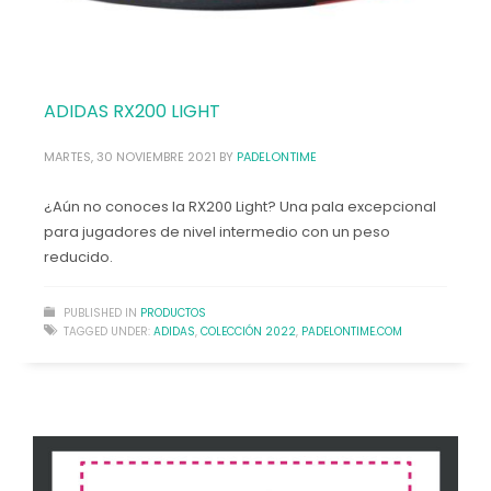
noviembre 2022
octubre 2022
septiembre 2022
agosto 2022
ADIDAS RX200 LIGHT
julio 2022
junio 2022
MARTES, 30 NOVIEMBRE 2021
BY
PADELONTIME
mayo 2022
abril 2022
¿Aún no conoces la RX200 Light? Una pala excepcional
marzo 2022
para jugadores de nivel intermedio con un peso
febrero 2022
reducido.
enero 2022
diciembre 2021
noviembre 2021
PUBLISHED IN
PRODUCTOS
TAGGED UNDER:
ADIDAS
,
COLECCIÓN 2022
,
PADELONTIME.COM
Categorías
Noticias
Productos
Promociones
Rebajas