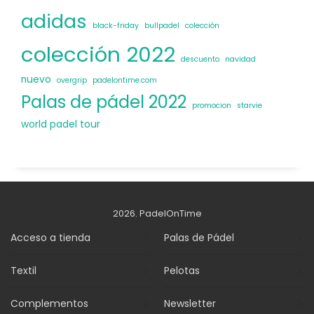
adidas
black-friday
bullpadel
colección
colección 2022
descuento
navidad
nuevo
overgrip
padelontime.com
Palas de pádel 2022
promocion
starvie
world padel tour
2026. PadelOnTime
Acceso a tienda
Palas de Pádel
Textil
Pelotas
Complementos
Newsletter