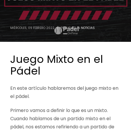
noviembre 2022
octubre 2022
septiembre 2022
agosto 2022
MIÉRCOLES, 09 FEBRERO 2022
/
PUBLISHED IN
NOTICIAS
julio 2022
junio 2022
mayo 2022
abril 2022
Juego Mixto en el
marzo 2022
febrero 2022
Pádel
enero 2022
diciembre 2021
noviembre 2021
En este artículo hablaremos del juego mixto en
Categorías
el pádel.
Primero vamos a definir lo que es un mixto.
Noticias
Productos
Cuando hablamos de un partido mixto en el
Promociones
pádel, nos estamos refiriendo a un partido de
Rebajas