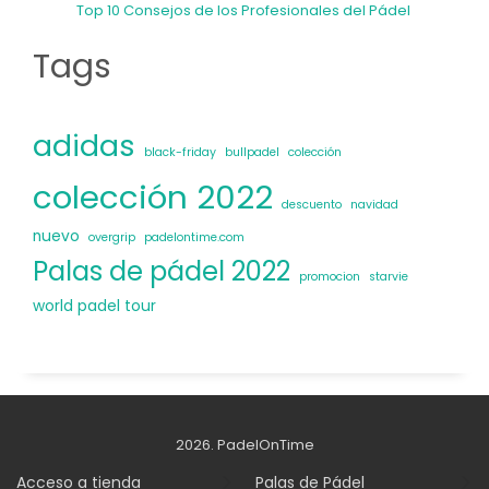
Top 10 Consejos de los Profesionales del Pádel
Tags
adidas
black-friday
bullpadel
colección
colección 2022
descuento
navidad
nuevo
overgrip
padelontime.com
Palas de pádel 2022
promocion
starvie
world padel tour
2026. PadelOnTime
Acceso a tienda
Palas de Pádel