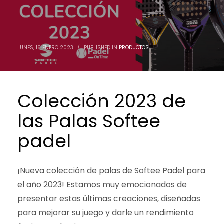
noviembre 2022
octubre 2022
septiembre 2022
agosto 2022
LUNES, 16 ENERO 2023
/
PUBLISHED IN
PRODUCTOS
julio 2022
junio 2022
mayo 2022
abril 2022
Colección 2023 de
marzo 2022
febrero 2022
las Palas Softee
enero 2022
diciembre 2021
padel
noviembre 2021
Categorías
¡Nueva colección de palas de Softee Padel para
el año 2023! Estamos muy emocionados de
Noticias
presentar estas últimas creaciones, diseñadas
Productos
Promociones
para mejorar su juego y darle un rendimiento
Rebajas