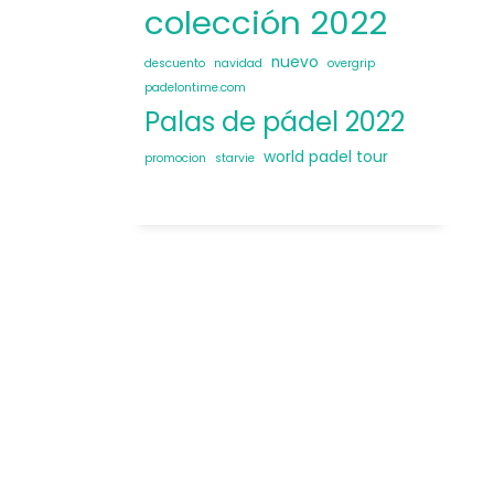
colección 2022
nuevo
descuento
navidad
overgrip
padelontime.com
Palas de pádel 2022
world padel tour
promocion
starvie