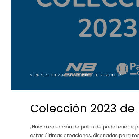
noviembre 2022
octubre 2022
septiembre 2022
agosto 2022
julio 2022
junio 2022
mayo 2022
abril 2022
marzo 2022
febrero 2022
enero 2022
VIERNES, 23 DICIEMBRE 2022
/
PUBLISHED IN
PRODUCTOS
diciembre 2021
noviembre 2021
Categorías
Colección 2023 de 
Noticias
Productos
¡Nueva colección de palas de pádel enebe 
Promociones
estas últimas creaciones, diseñadas para mej
Rebajas